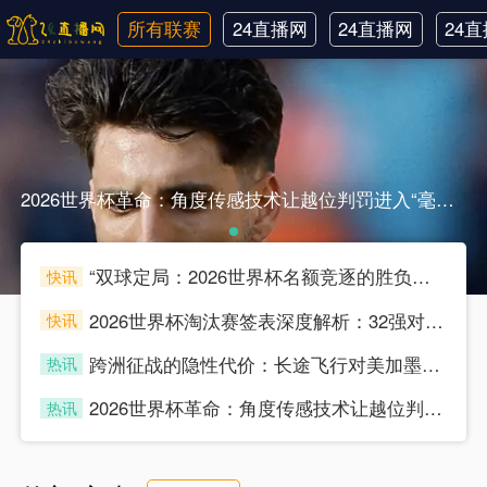
所有联赛
24直播网
24直播网
24
英超
世界杯
韩
2026世界杯革命：角度传感技术让越位判罚进入“毫米级时代”2026世界杯革命：角度传感技术让越位判罚进入“毫米级时代”
“双球定局：2026世界杯名额竞逐的胜负分水岭”
快讯
souke
2026世界杯淘汰赛签表深度解析：32强对位的底层逻辑与博弈推演
快讯
souke
跨洲征战的隐性代价：长途飞行对美加墨世界杯预选赛球员竞技状态的多维影响分析
热讯
souke
2026世界杯革命：角度传感技术让越位判罚进入“毫米级时代”
热讯
souke